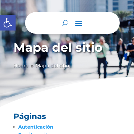
Abrir barra de herramientas
Mapa del sitio
Home
Mapa del sitio
9
Páginas
Autenticación