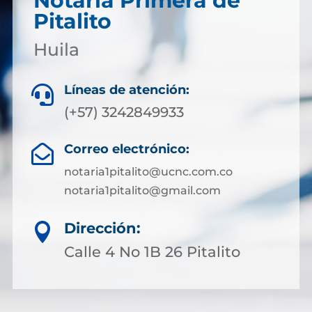
Notaría Primera de
Pitalito
Huila
Líneas de atención:

(+57) 3242849933
Correo electrónico:

notaria1pitalito@ucnc.com.co
notaria1pitalito@gmail.com
Dirección:

Calle 4 No 1B 26 Pitalito