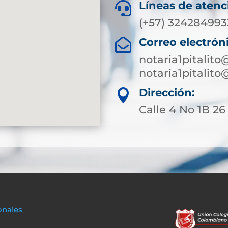
Líneas de atenc

(+57) 324284993
Correo electrón

notaria1pitalit
notaria1pitalit
Dirección:

Calle 4 No 1B 26 
onales