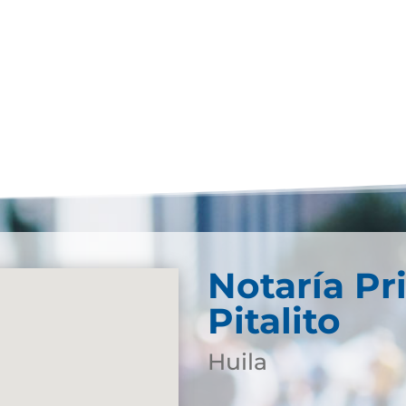
Notaría Pr
Pitalito
Huila