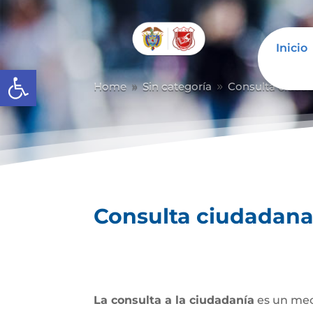
Inicio
Abrir barra de herramientas
Home
Sin categoría
Consulta ciuda
9
9
Consulta ciudadan
La consulta a la ciudadanía
es un mec