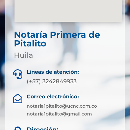
Notaría Primera de
Pitalito
Huila
Líneas de atención:

(+57) 3242849933
Correo electrónico:

notaria1pitalito@ucnc.com.co
notaria1pitalito@gmail.com
Dirección: