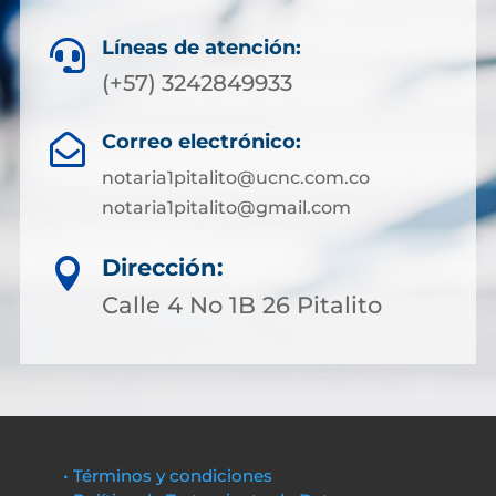
Líneas de atención:

(+57) 3242849933
Correo electrónico:

notaria1pitalito@ucnc.com.co
notaria1pitalito@gmail.com
Dirección:

Calle 4 No 1B 26 Pitalito
• Términos y condiciones