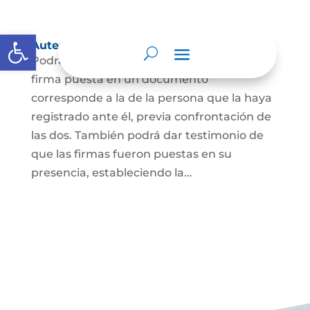
Abrir barra de herramientas
Autenticación de Firma
Podrá dar testimonio escrito de que la
firma puesta en un documento
corresponde a la de la persona que la haya
registrado ante él, previa confrontación de
las dos. También podrá dar testimonio de
que las firmas fueron puestas en su
presencia, estableciendo la...