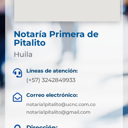
Notaría Primera de
Pitalito
Huila
Líneas de atención:

(+57) 3242849933
Correo electrónico:

notaria1pitalito@ucnc.com.co
notaria1pitalito@gmail.com
Dirección: