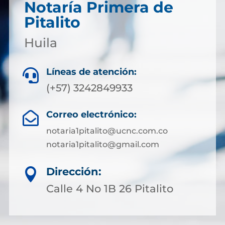
Notaría Primera de
Pitalito
Huila
Líneas de atención:

(+57) 3242849933
Correo electrónico:

notaria1pitalito@ucnc.com.co
notaria1pitalito@gmail.com
Dirección:

Calle 4 No 1B 26 Pitalito