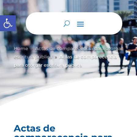
Abrir barra de herramientas
Home
Actas de comparecencia para otorgar
9
escritura pública
Actas de comparecencia
9
para otorgar escritura pública
Actas de