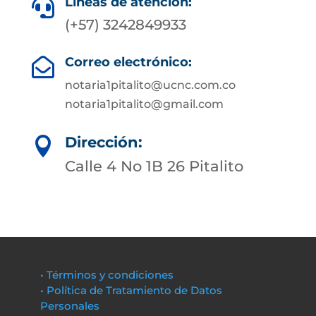
Líneas de atención:

(+57) 3242849933
Correo electrónico:

notaria1pitalito@ucnc.com.co
notaria1pitalito@gmail.com
Dirección:

Calle 4 No 1B 26 Pitalito
• Términos y condiciones
• Política de Tratamiento de Datos
Personales