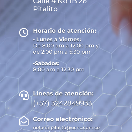
Calle 4 No 1B 26
Pitalito
Horario de atención:

• Lunes a Viernes:
De 8:00 am a 12:00 pm y
de 2:00 pm a 5:30 pm
•Sabados:
8:00 am a 12:30 pm
Líneas de atención:

(+57) 3242849933
Correo electrónico:

notaria1pitalito@ucnc.com.co