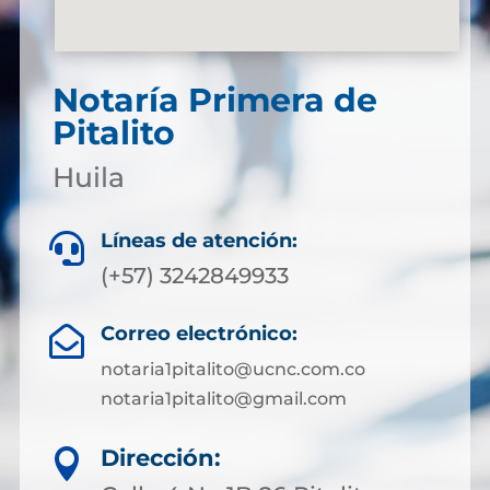
Notaría Primera de
Pitalito
Huila
Líneas de atención:

(+57) 3242849933
Correo electrónico:

notaria1pitalito@ucnc.com.co
notaria1pitalito@gmail.com
Dirección:
