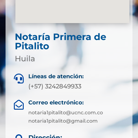
Notaría Primera de
Pitalito
Huila
Líneas de atención:

(+57) 3242849933
Correo electrónico:

notaria1pitalito@ucnc.com.co
notaria1pitalito@gmail.com
Dirección: