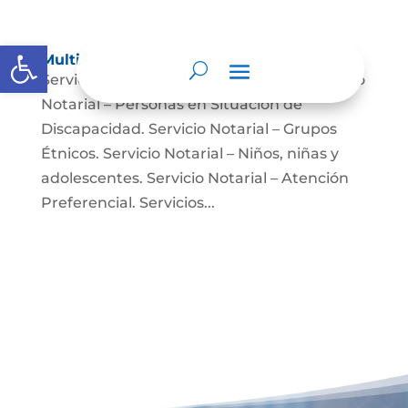
Abrir barra de herramientas
Multimedia
Servicio Notarial – Fuerzas Militares. Servicio
Notarial – Personas en Situación de
Discapacidad. Servicio Notarial – Grupos
Étnicos. Servicio Notarial – Niños, niñas y
adolescentes. Servicio Notarial – Atención
Preferencial. Servicios...