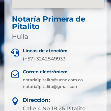
Notaría Primera de
Pitalito
Huila
Líneas de atención:

(+57) 3242849933
Correo electrónico:

notaria1pitalito@ucnc.com.co
notaria1pitalito@gmail.com
Dirección:

Calle 4 No 1B 26 Pitalito