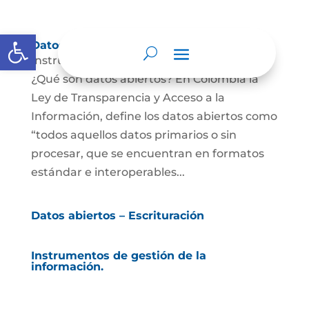
Abrir barra de herramientas
Datos abiertos
Instrumentos de gestión de la información.
¿Qué son datos abiertos? En Colombia la
Ley de Transparencia y Acceso a la
Información, define los datos abiertos como
“todos aquellos datos primarios o sin
procesar, que se encuentran en formatos
estándar e interoperables...
Datos abiertos – Escrituración
Instrumentos de gestión de la
información.