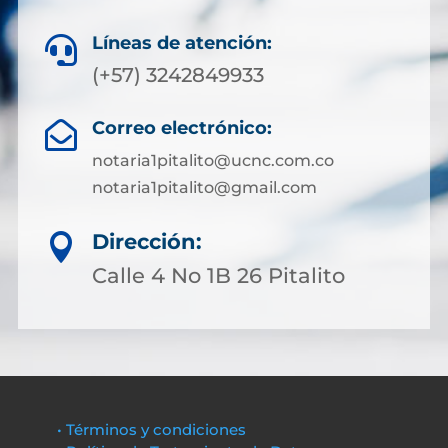
Líneas de atención:

(+57) 3242849933
Correo electrónico:

notaria1pitalito@ucnc.com.co
notaria1pitalito@gmail.com
Dirección:

Calle 4 No 1B 26 Pitalito
• Términos y condiciones