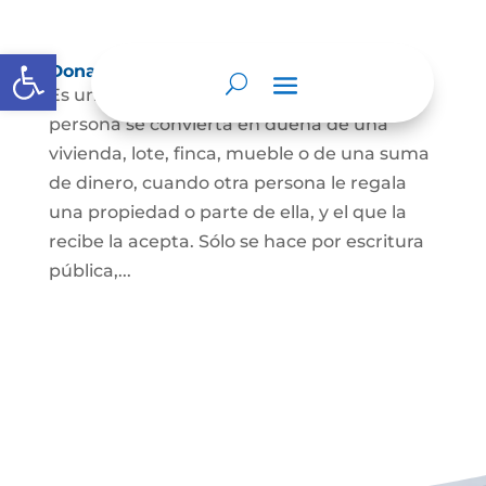
Abrir barra de herramientas
Donación
Es uno de los contratos cuyo fin es que una
persona se convierta en dueña de una
vivienda, lote, finca, mueble o de una suma
de dinero, cuando otra persona le regala
una propiedad o parte de ella, y el que la
recibe la acepta. Sólo se hace por escritura
pública,...