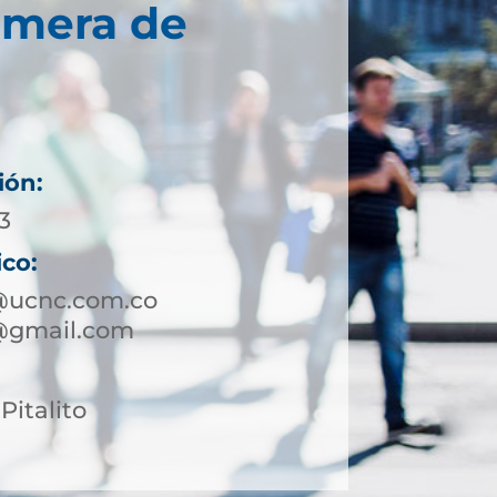
imera de
ión:
3
ico:
o@ucnc.com.co
o@gmail.com
Pitalito