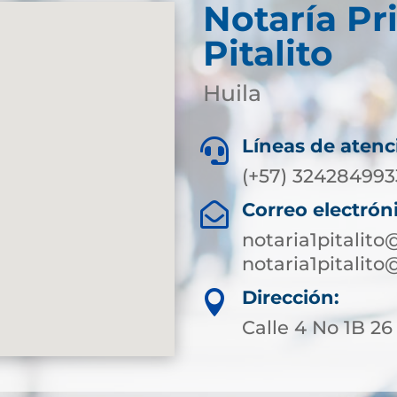
Notaría Pr
Pitalito
Huila
Líneas de atenc

(+57) 324284993
Correo electrón

notaria1pitalit
notaria1pitalit
Dirección:

Calle 4 No 1B 26 