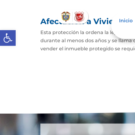
Afectación a Vivienda f
Inicio
Abrir barra de herramientas
Esta protección la ordena la ley sobre 
durante al menos dos años y se llama
vender el inmueble protegido se requie