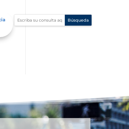
cia
al