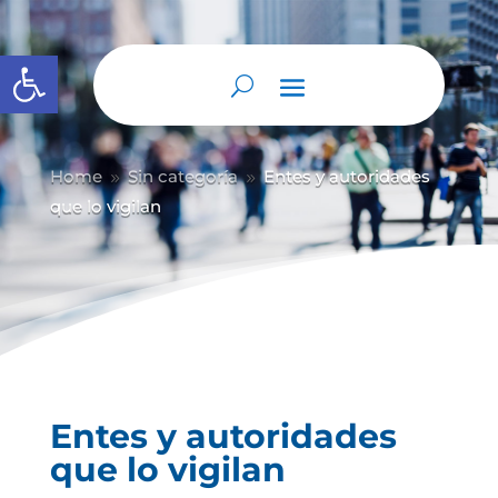
Abrir barra de herramientas
Home
Sin categoría
Entes y autoridades
9
9
que lo vigilan
Entes y autoridades
que lo vigilan