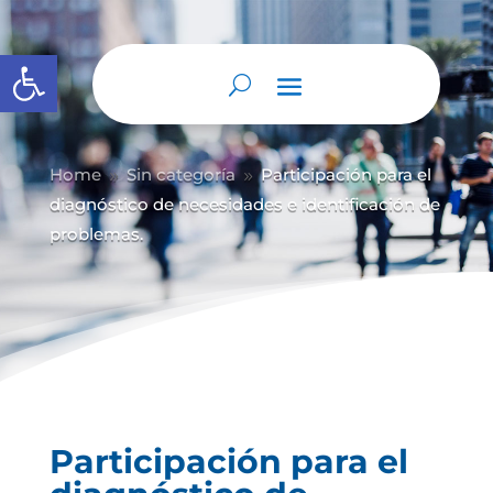
Abrir barra de herramientas
Home
Sin categoría
Participación para el
9
9
diagnóstico de necesidades e identificación de
problemas.
Participación para el