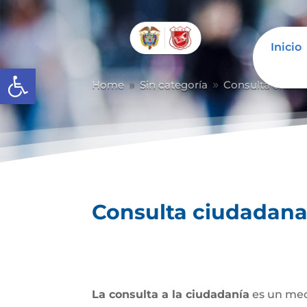
Inicio
Abrir barra de herramientas
Home
Sin categoría
Consulta ciuda
9
9
Consulta ciudadan
La consulta a la ciudadanía
es un mec