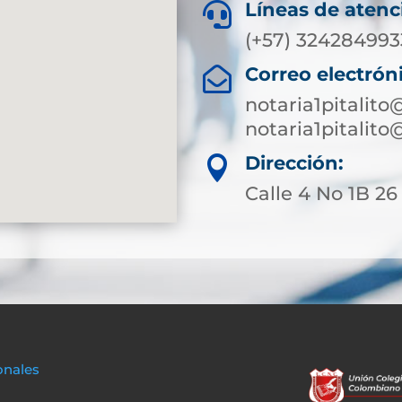
Líneas de atenc

(+57) 324284993
Correo electrón

notaria1pitalit
notaria1pitalit
Dirección:

Calle 4 No 1B 26 
onales