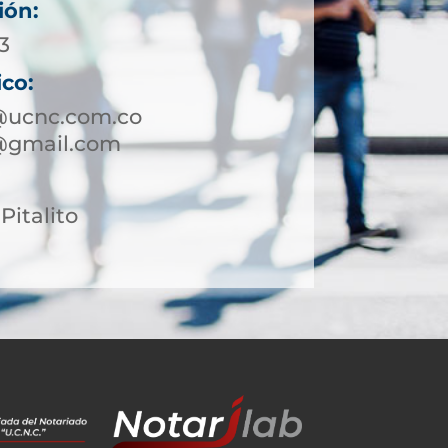
ión:
3
ico:
o@ucnc.com.co
o@gmail.com
Pitalito