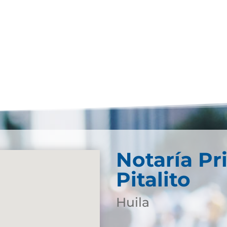
Notaría Pr
Pitalito
Huila