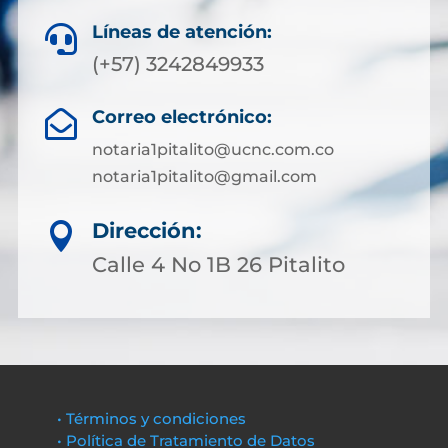
Líneas de atención:

(+57) 3242849933
Correo electrónico:

notaria1pitalito@ucnc.com.co
notaria1pitalito@gmail.com
Dirección:

Calle 4 No 1B 26 Pitalito
• Términos y condiciones
• Política de Tratamiento de Datos