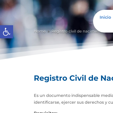
Inicio
Abrir barra de herramientas
Home
Registro civil de nacimiento
R
9
9
Registro Civil de N
Es un documento indispensable mediante
identificarse, ejercer sus derechos y c