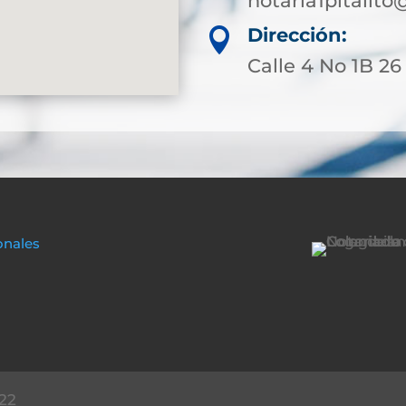
notaria1pitalit
Dirección:

Calle 4 No 1B 26 
onales
22