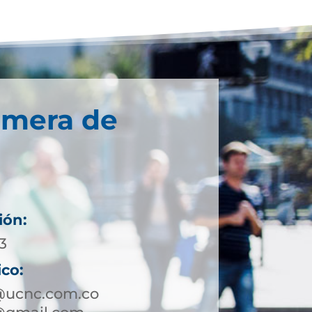
imera de
ión:
3
ico:
o@ucnc.com.co