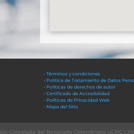
• Términos y condiciones
• Política de Tratamiento de Datos Pers
• Políticas de derechos de autor
• Certificado de Accesibilidad
• Políticas de Privacidad Web
• Mapa del Sitio
ón Colegiada del Notariado Colombiano UCNC | 20