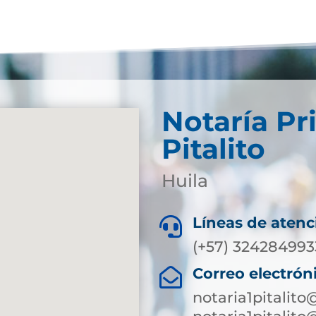
Notaría Pr
Pitalito
Huila
Líneas de atenc

(+57) 324284993
Correo electrón

notaria1pitalit