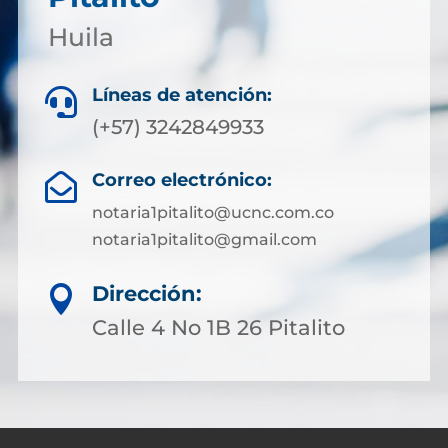
Huila
Líneas de atención:

(+57) 3242849933
Correo electrónico:

notaria1pitalito@ucnc.com.co
notaria1pitalito@gmail.com
Dirección:

Calle 4 No 1B 26 Pitalito