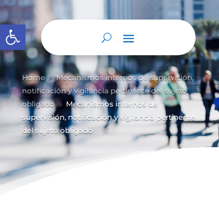
Abrir barra de herramientas
Home
Mecanismos internos de supervisión,
9
notificación y vigilancia pertinente del sujeto
obligado
Mecanismos internos de
9
supervisión, notificación y vigilancia pertinente
del sujeto obligado