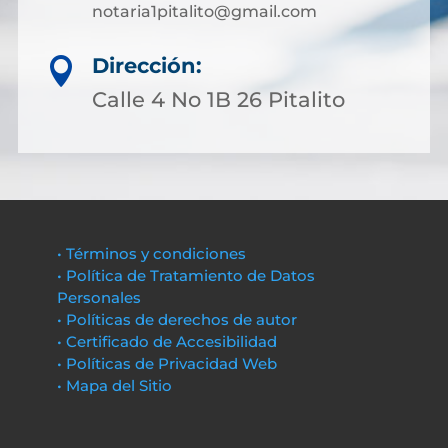
notaria1pitalito@gmail.com
Dirección:

Calle 4 No 1B 26 Pitalito
• Términos y condiciones
• Política de Tratamiento de Datos
Personales
• Políticas de derechos de autor
• Certificado de Accesibilidad
• Políticas de Privacidad Web
• Mapa del Sitio