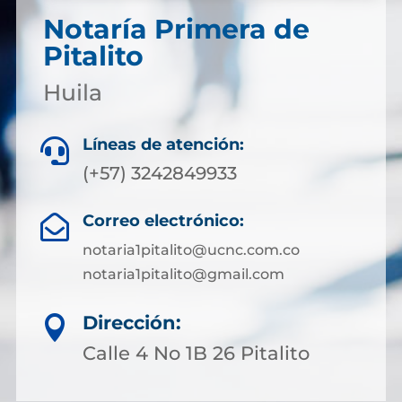
Notaría Primera de
Pitalito
Huila
Líneas de atención:

(+57) 3242849933
Correo electrónico:

notaria1pitalito@ucnc.com.co
notaria1pitalito@gmail.com
Dirección:

Calle 4 No 1B 26 Pitalito