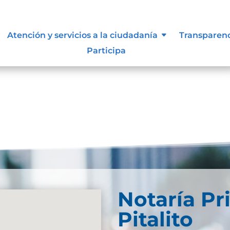
ue les aplique de interés.
Atención y servicios a la ciudadanía
Transparen
Participa
Notaría Pr
Pitalito