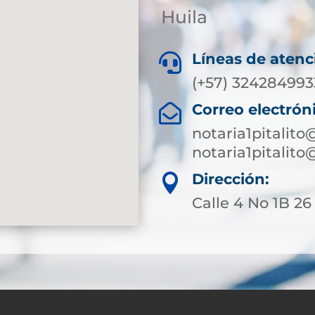
Huila
Líneas de atenc

(+57) 324284993
Correo electrón

notaria1pitalit
notaria1pitalit
Dirección:

Calle 4 No 1B 26 