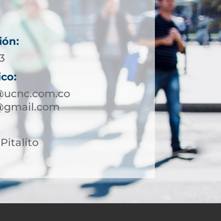
ión:
3
ico:
o@ucnc.com.co
o@gmail.com
Pitalito