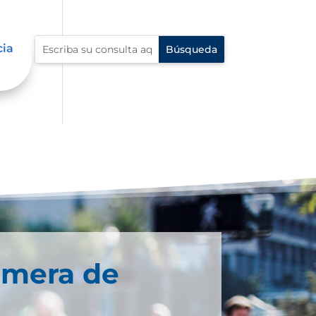
cia
imera de